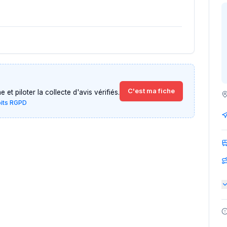
C'est ma fiche
et piloter la collecte d'avis vérifiés.
oits RGPD