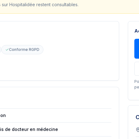
s sur Hospitalidée restent consultables.
A
Conforme RGPD
Po
pe
ion
C
ais de docteur en médecine