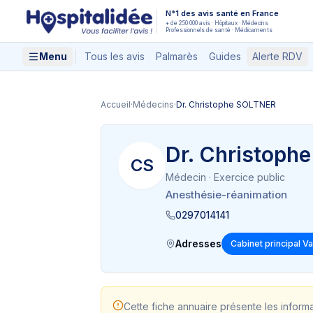
Aller au contenu principal
N°1 des avis santé en France
+ de 250 000 avis · Hôpitaux · Médecins
Professionnels de santé · Médicaments
Menu
Tous les avis
Palmarès
Guides
Alerte RDV
Accueil
·
Médecins
·
Dr. Christophe SOLTNER
Dr. Christoph
CS
Médecin
· Exercice public
Anesthésie-réanimation
0297014141
Adresses
Cabinet principal V
Cette fiche annuaire présente les inform