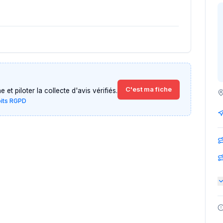
C'est ma fiche
et piloter la collecte d'avis vérifiés.
oits RGPD