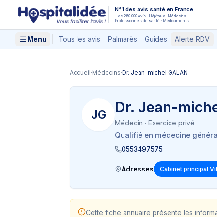
Aller au contenu principal
N°1 des avis santé en France
+ de 250 000 avis · Hôpitaux · Médecins
Professionnels de santé · Médicaments
Menu
Tous les avis
Palmarès
Guides
Alerte RDV
Accueil
·
Médecins
·
Dr. Jean-michel GALAN
Dr. Jean-mich
JG
Médecin
· Exercice privé
Qualifié en médecine généra
0553497575
Adresses
Cabinet principal V
Cette fiche annuaire présente les inform