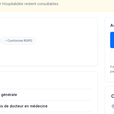
r Hospitalidée restent consultables.
A
Conforme RGPD
Po
pe
 générale
C
ais de docteur en médecine