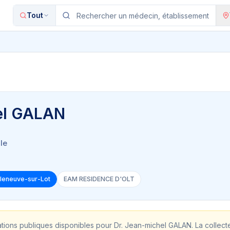
Tout
el GALAN
le
illeneuve-sur-Lot
EAM RESIDENCE D'OLT
ations publiques disponibles pour
Dr. Jean-michel GALAN
. La collec