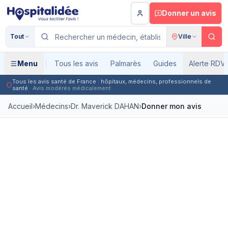
Aller au contenu principal
Donner un avis
Tout
Ville
Menu
Tous les avis
Palmarès
Guides
Alerte RDV
Tous les avis santé de France : hôpitaux, médecins, professionnels de
santé
· Avis modérés médicalement
Accueil
›
Médecins
›
Dr. Maverick DAHAN
›
Donner mon avis