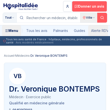
Aller au contenu principal
Donner un avis
Tout
Ville
Menu
Tous les avis
Palmarès
Guides
Alerte RDV
Tous les avis santé de France : hôpitaux, médecins, professionnels de
santé
· Avis modérés médicalement
Accueil
·
Médecins
·
Dr. Veronique BONTEMPS
VB
Dr. Veronique BONTEMPS
Médecin
· Exercice public
Qualifié en médecine générale