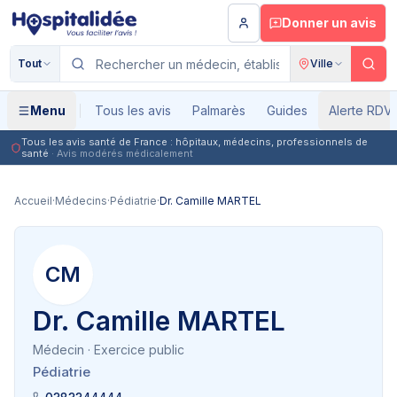
Aller au contenu principal
Donner un avis
Tout
Ville
Menu
Tous les avis
Palmarès
Guides
Alerte RDV
Tous les avis santé de France : hôpitaux, médecins, professionnels de
santé
· Avis modérés médicalement
Accueil
·
Médecins
·
Pédiatrie
·
Dr. Camille MARTEL
CM
Dr. Camille MARTEL
Médecin
· Exercice public
Pédiatrie