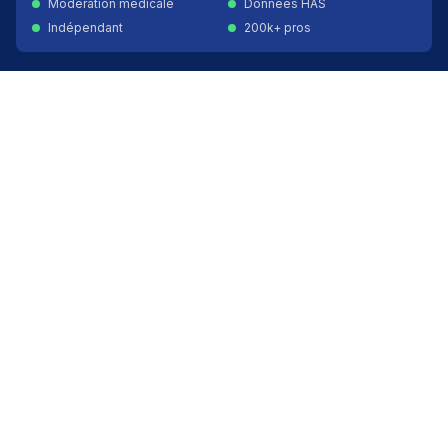
Modération médicale
Données HAS
Indépendant
200k+ pros
Donner un avis vérifié
Créer mon compte
Palmarès & spécialités
Avis médecins par spécialité
Oncologues à Paris
Pédiatres à Lyon
Palmarès des établissements
Avis oncologie
Avis cardiologie